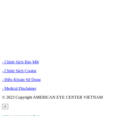
Phòng khám
:
- Crescent Plaza: Từ thứ 2 đến thứ 7: 8:00 - 17:00
Tiệm kính
:
- Crescent Plaza: Từ thứ 2 đến thứ 7: 09:00 - 18:00
- Sunwah Pearl: Từ thứ 2 đến thứ 7: 09:00 - 18:00
Chính Sách & Điều Khoản
- Chính Sách Bảo Mật
- Chính Sách Cookie
- Điều Khoản Sử Dụng
- Medical Disclaimer
© 2023 Copyright AMERICAN EYE CENTER VIETNAM
×