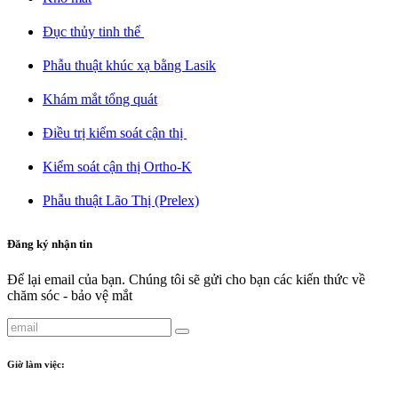
Đục thủy tinh thể ​
Phẫu thuật khúc xạ bằng Lasik​
Khám mắt tổng quát​
Điều trị kiểm soát cận thị ​
Kiểm soát cận thị Ortho-K​
Phẫu thuật Lão Thị (Prelex)​
Đăng ký nhận tin
Để lại email của bạn. Chúng tôi sẽ gửi cho bạn các kiến thức về
chăm sóc - bảo vệ mắt
Giờ làm việc: