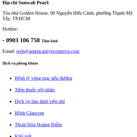
Địa chỉ Sunwah Pearl:
Tòa nhà Golden House, 90 Nguyễn Hữu Cảnh, phường Thạnh Mỹ
Tây, TP.HCM
Hotline:
- 0903 106 758
Tiệm kính
Email:
web@americaneyecentervn.com
Dịch vụ phòng khám
Bệnh lý võng mạc tiểu đường​
Tiêm thuốc nội nhãn ​
Dịch vụ bảo lãnh viện phí​
Bệnh Glaucom​
Thoái Hóa Hoàng Điểm​
Khô mắt​