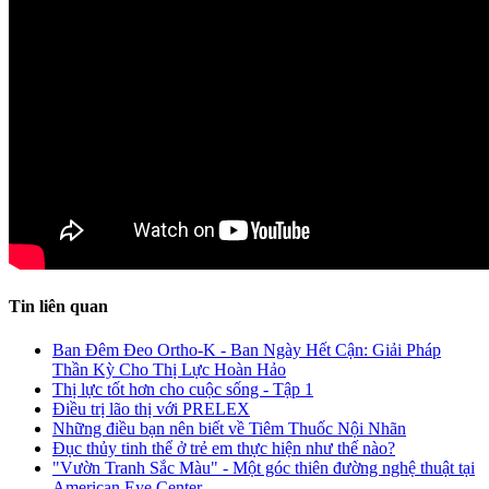
Tin liên quan
Ban Đêm Đeo Ortho-K - Ban Ngày Hết Cận: Giải Pháp
Thần Kỳ Cho Thị Lực Hoàn Hảo
Thị lực tốt hơn cho cuộc sống - Tập 1
Điều trị lão thị với PRELEX
Những điều bạn nên biết về Tiêm Thuốc Nội Nhãn
Đục thủy tinh thể ở trẻ em thực hiện như thế nào?
"Vườn Tranh Sắc Màu" - Một góc thiên đường nghệ thuật tại
American Eye Center