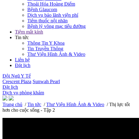
Thoái Hóa Hoàng Điểm
Bệnh Glaucom
Dịch vụ bảo lãnh viện phí
Tiêm thuốc nội nhãn
Bệnh lý võng mạc tiểu đường
Tiệm mắt kính
Tin tức
Thông Tin Y Khoa
Tin Truyền Thông
Thư Viện Hình Ảnh & Video
Liên hệ
Đặt lịch
Đội Ngũ Y Tế
Crescent Plaza
Sunwah Pearl
Đặt lịch
Dịch vụ phòng khám
Trang chủ
/
Tin tức
/
Thư Viện Hình Ảnh & Video
/ Thị lực tốt
hơn cho cuộc sống - Tập 2