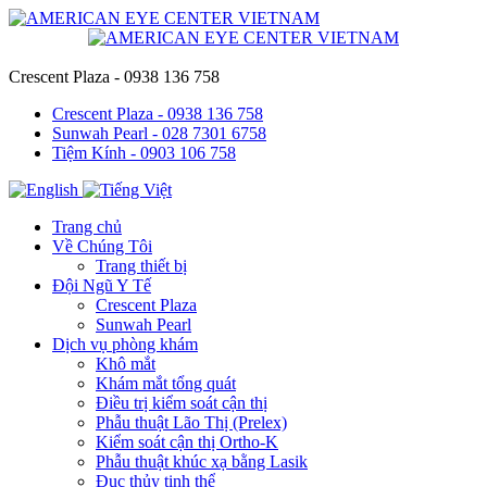
Crescent Plaza - 0938 136 758
Crescent Plaza - 0938 136 758
Sunwah Pearl - 028 7301 6758
Tiệm Kính - 0903 106 758
Trang chủ
Về Chúng Tôi
Trang thiết bị
Đội Ngũ Y Tế
Crescent Plaza
Sunwah Pearl
Dịch vụ phòng khám
Khô mắt
Khám mắt tổng quát
Điều trị kiểm soát cận thị
Phẫu thuật Lão Thị (Prelex)
Kiểm soát cận thị Ortho-K
Phẫu thuật khúc xạ bằng Lasik
Đục thủy tinh thể