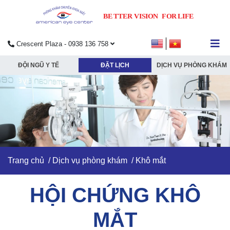
Crescent Plaza - 0938 136 758
submenu
ĐỘI NGŨ Y TẾ
ĐẶT LỊCH
DỊCH VỤ PHÒNG KHÁM
submenu
submenu
submenu
Trang chủ
/
Dịch vụ phòng khám
/ Khô mắt
HỘI CHỨNG KHÔ
MẮT​