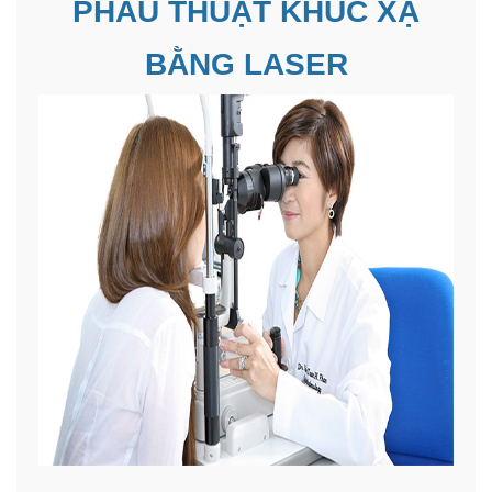
PHẪU THUẬT KHÚC XẠ
BẰNG LASER