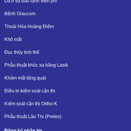
Dịch vụ bảo lãnh viện phí​
Bệnh Glaucom​
Thoái Hóa Hoàng Điểm​
Khô mắt​
Đục thủy tinh thể ​
Phẫu thuật khúc xạ bằng Lasik​
Khám mắt tổng quát​
Điều trị kiểm soát cận thị ​
Kiểm soát cận thị Ortho-K​
Phẫu thuật Lão Thị (Prelex)​
Đăng ký nhận tin