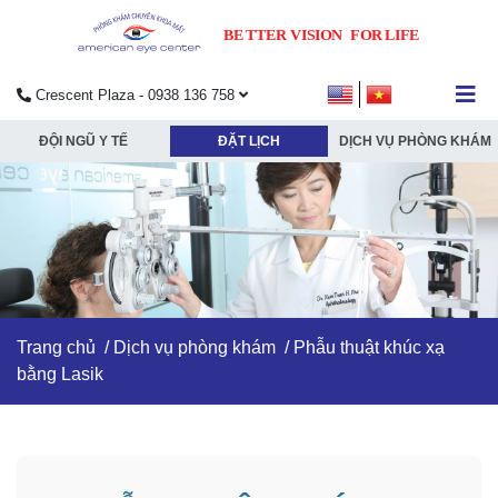
Crescent Plaza - 0938 136 758
submenu
ĐỘI NGŨ Y TẾ
ĐẶT LỊCH
DỊCH VỤ PHÒNG KHÁM
submenu
submenu
submenu
Trang chủ
/
Dịch vụ phòng khám
/ Phẫu thuật khúc xạ
bằng Lasik