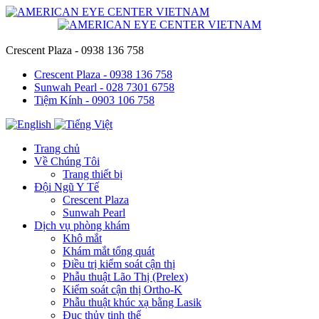
Crescent Plaza - 0938 136 758
Crescent Plaza - 0938 136 758
Sunwah Pearl - 028 7301 6758
Tiệm Kính - 0903 106 758
Trang chủ
Về Chúng Tôi
Trang thiết bị
Đội Ngũ Y Tế
Crescent Plaza
Sunwah Pearl
Dịch vụ phòng khám
Khô mắt
Khám mắt tổng quát
Điều trị kiểm soát cận thị
Phẫu thuật Lão Thị (Prelex)
Kiểm soát cận thị Ortho-K
Phẫu thuật khúc xạ bằng Lasik
Đục thủy tinh thể