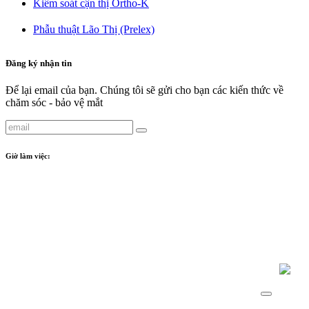
Kiểm soát cận thị Ortho-K​
Phẫu thuật Lão Thị (Prelex)​
Đăng ký nhận tin
Để lại email của bạn. Chúng tôi sẽ gửi cho bạn các kiến thức về
chăm sóc - bảo vệ mắt
Giờ làm việc:
Phòng khám
:
- Crescent Plaza: Từ thứ 2 đến thứ 7: 8:00 - 17:00
Tiệm kính
:
- Crescent Plaza: Từ thứ 2 đến thứ 7: 09:00 - 18:00
- Sunwah Pearl: Từ thứ 2 đến thứ 7: 09:00 - 18:00