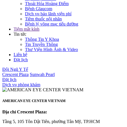
Thoái Hóa Hoàng Điểm
Bệnh Glaucom
Dịch vụ bảo lãnh viện phí
Tiêm thuốc nội nhãn
Bệnh lý võng mạc tiểu đường
Tiệm mắt kính
Tin tức
Thông Tin Y Khoa
Tin Truyền Thông
Thư Viện Hình Ảnh & Video
Liên hệ
Đặt lịch
Đội Ngũ Y Tế
Crescent Plaza
Sunwah Pearl
Đặt lịch
Dịch vụ phòng khám
AMERICAN EYE CENTER VIETNAM
Địa chỉ Crescent Plaza:
Tầng 5, 105 Tôn Dật Tiên, phường Tân Mỹ, TP.HCM