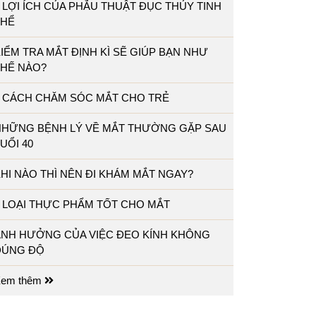
 LỢI ÍCH CỦA PHẪU THUẬT ĐỤC THỦY TINH
THỂ
IỂM TRA MẮT ĐỊNH KÌ SẼ GIÚP BẠN NHƯ
THẾ NÀO?
5 CÁCH CHĂM SÓC MẮT CHO TRẺ
NHỮNG BỆNH LÝ VỀ MẮT THƯỜNG GẶP SAU
UỔI 40
HI NÀO THÌ NÊN ĐI KHÁM MẮT NGAY?
 LOẠI THỰC PHẨM TỐT CHO MẮT
ẢNH HƯỞNG CỦA VIỆC ĐEO KÍNH KHÔNG
ĐÚNG ĐỘ
em thêm