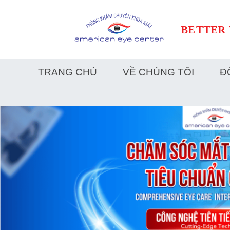
submenu
TRANG CHỦ
VỀ CHÚNG TÔI
Đ
submenu
submenu
submenu