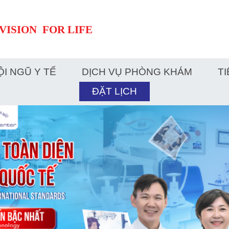
ỘI NGŨ Y TẾ
DỊCH VỤ PHÒNG KHÁM
TI
ĐẶT LỊCH