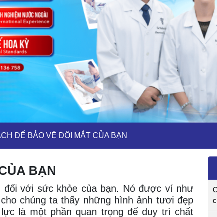
ÁCH ĐỂ BẢO VỆ ĐÔI MẮT CỦA BẠN
 CỦA BẠN
g đối với sức khỏe của bạn. Nó được ví như
C
 cho chúng ta thấy những hình ảnh tươi đẹp
c
 lực là một phần quan trọng để duy trì chất